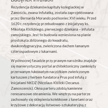
Rezydencja dziekanów kapituły kolegiackiej w
Zamościu, zwana Infułatką, została zaprojektowana
przez Bernarda Morando pod koniec XVI wieku. Przed
1620 r. rezydencję przebudowano z inicjatywy ks.
Mikołaja Kiślickiego, pierwszego dziekana – infułata
zamojskiego. Jest to budowla wzniesiona na planie
prostokąta zbliżonego do kwadratu,
dwukondygnacyjna, zwieńczona dachem łamanym
czterospadowym z lukarnami.
W północnej fasadzie przy prawym narożniku znajduje
się manierystyczny portal architektoniczny zamknięty
przerwanym łukowatym naczółkiem zwieńczonym
kartuszem z herbem fundatora Prus pod infułą z
inicjałami NKDZ (Nicolaus Kiślicki Decanus
Zamoscensis). Okna parteru zdobią kamienne
renesansowe obramienia. We wnętrzu na parterze
zachowały się sklepienia kolebkowe z lunetami oraz
krzyżowe z dekoracją listwowo-sztukateryjną z