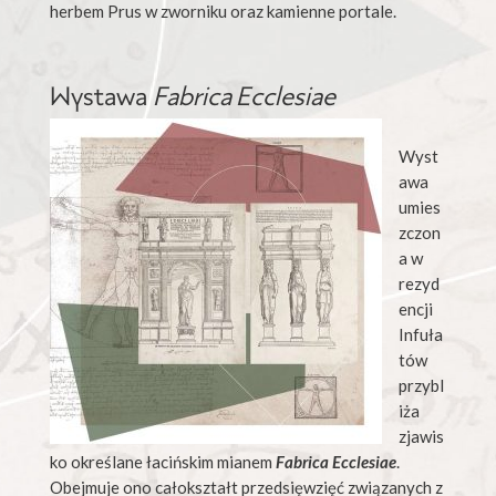
herbem Prus w zworniku oraz kamienne portale.
Wystawa
Fabrica Ecclesiae
Wyst
awa
umies
zczon
a w
rezyd
encji
Infuła
tów
przybl
iża
zjawis
ko określane łacińskim mianem
Fabrica Ecclesiae
.
Obejmuje ono całokształt przedsięwzięć związanych z