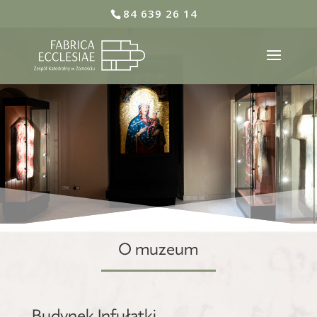
84 639 26 14
O muzeum
Budynek Infułatki